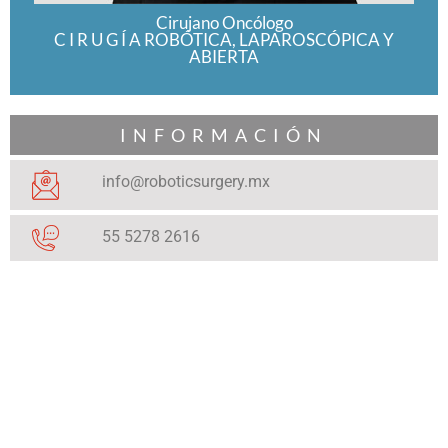
Cirujano Oncólogo
C I R U G Í A ROBÓTICA, LAPAROSCÓPICA Y
ABIERTA
INFORMACIÓN
info@roboticsurgery.mx
55 5278 2616